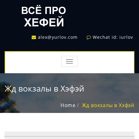
alex@yurlov.com
Wechat id: iurlov
TOGGLE
NAVIGATION
Жд вокзалы в Хэфэй
Home
Жд вокзалы в Хэфэй